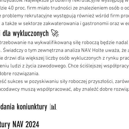
ndydatów. Największe problemy rekrutacyjne występują w 
gdzie 40 proc. firm miało trudności ze znalezieniem osób o 
e problemy rekrutacyjne występują również wśród firm pro
 a także w sektorze zakwaterowania i gastronomii oraz w ed
 dla wykluczonych 🚀
trzebowanie na wykwalifikowaną siłę roboczą będzie nadal 
 Świadczy o tym zewnętrzna analiza NAV. Holte uważa, że 
ie drzwi dla większej liczby osób wykluczonych z rynku prac
niu ludzi z życia zawodowego. Chce ściślejszej współpracy 
dobre rozwiązania.
ieść sukces w pozyskiwaniu siły roboczej przyszłości, zarów
pracodawcy muszą współpracować, aby znaleźć dobre rozwiąz
adania koniunktury 📊
tury NAV 2024