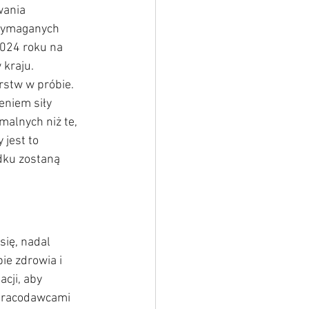
wania 
 wymaganych 
024 roku na 
kraju. 
rstw w próbie.
eniem siły 
malnych niż te, 
 jest to 
ku zostaną 
ię, nadal 
ie zdrowia i 
cji, aby 
pracodawcami 