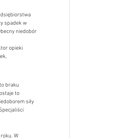
edsiębiorstwa 
cy spadek w 
becny niedobór 
tor opieki 
ek, 
to braku
staje to 
iedoborem siły 
pecjaliści 
 roku. W 