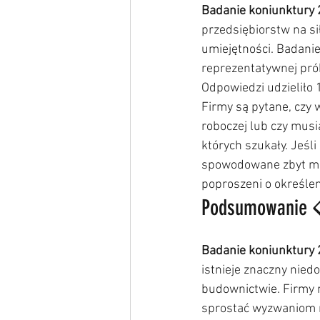
Badanie koniunktury
przedsiębiorstw na s
umiejętności. Badani
reprezentatywnej prób
Odpowiedzi udzieliło 
Firmy są pytane, czy 
roboczej lub czy musia
których szukały. Jeśli
spowodowane zbyt mał
poproszeni o określen
Podsumowanie 
Badanie koniunktury
istnieje znaczny niedo
budownictwie. Firmy m
sprostać wyzwaniom r