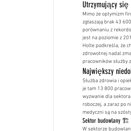
Utrzymujący się 
Mimo że optymizm firm
zgłaszają brak 43 600
porównaniu z rekordo
jest na poziomie z 20
Holte podkreśla, że c
zdrowotnej nadal zma
pracowników służby z
Największy niedo
Służba zdrowia i opie
je tam 13 800 pracown
wyzwanie dla sektora.
roboczej, a zaraz po 
medyczni są na szósty
Sektor budowlany 🏗️
W sektorze budowlanym