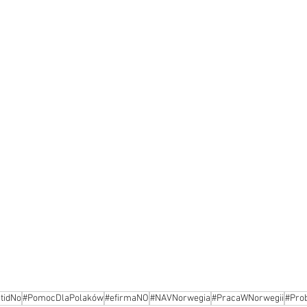
tidNo
#PomocDlaPolaków
#efirmaNO
#NAVNorwegia
#PracaWNorwegii
#Pro