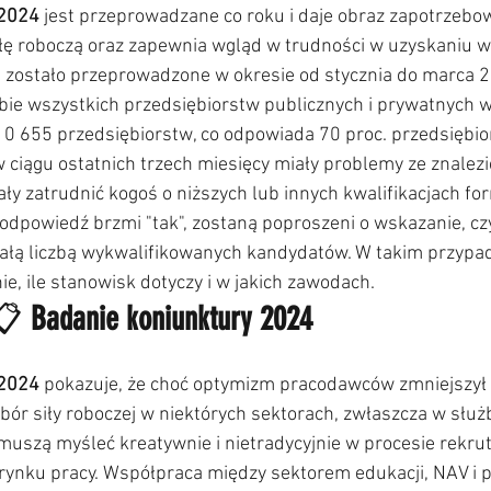
 2024
 jest przeprowadzane co roku i daje obraz zapotrzebo
iłę roboczą oraz zapewnia wgląd w trudności w uzyskaniu
e zostało przeprowadzone w okresie od stycznia do marca 2
ie wszystkich przedsiębiorstw publicznych i prywatnych w 
10 655 przedsiębiorstw, co odpowiada 70 proc. przedsiębio
w ciągu ostatnich trzech miesięcy miały problemy ze znalezi
ły zatrudnić kogoś o niższych lub innych kwalifikacjach for
 odpowiedź brzmi "tak", zostaną poproszeni o wskazanie, czy
ą liczbą wykwalifikowanych kandydatów. W takim przypad
ie, ile stanowisk dotyczy i w jakich zawodach.
📋 
Badanie koniunktury 2024
 2024
 pokazuje, że choć optymizm pracodawców zmniejszył s
bór siły roboczej w niektórych sektorach, zwłaszcza w służb
uszą myśleć kreatywnie i nietradycyjnie w procesie rekruta
ynku pracy. Współpraca między sektorem edukacji, NAV i 