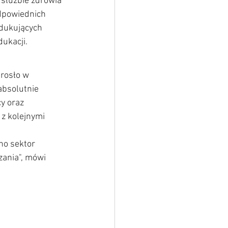
służbie zdrowia 
odpowiednich 
dukujących 
ukacji.
rosło w 
absolutnie 
y oraz 
z kolejnymi 
no sektor 
ania", mówi 