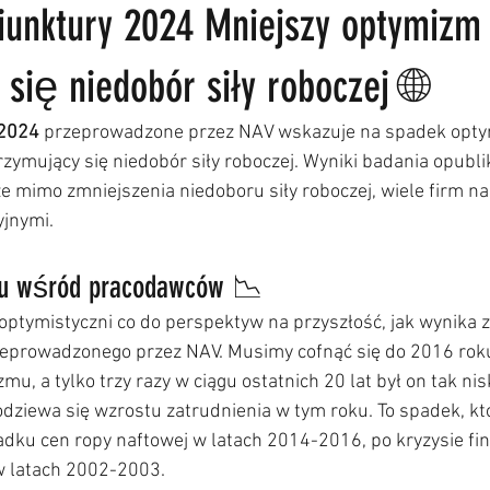
iunktury 2024 Mniejszy optymizm
się niedobór siły roboczej 🌐
 2024
 przeprowadzone przez NAV wskazuje na spadek opt
zymujący się niedobór siły roboczej. Wyniki badania opubl
e mimo zmniejszenia niedoboru siły roboczej, wiele firm na
jnymi. 
u wśród pracodawców 📉
ptymistyczni co do perspektyw na przyszłość, jak wynika z
zeprowadzonego przez NAV. Musimy cofnąć się do 2016 roku
u, a tylko trzy razy w ciągu ostatnich 20 lat był on tak niski
odziewa się wzrostu zatrudnienia w tym roku. To spadek, kt
padku cen ropy naftowej w latach 2014-2016, po kryzysie 
 w latach 2002-2003.