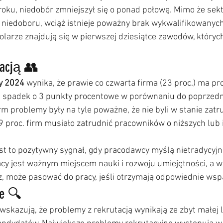
oku, niedobór zmniejszył się o ponad połowę. Mimo że sekt
 niedoboru, wciąż istnieje poważny brak wykwalifikowanyc
stolarze znajdują się w pierwszej dziesiątce zawodów, których
tacją 👥
y 2024
 wynika, że prawie co czwarta firma (23 proc.) ma pr
wi spadek o 3 punkty procentowe w porównaniu do poprzedn
rm problemy były na tyle poważne, że nie byli w stanie zatr
e 9 proc. firm musiało zatrudnić pracowników o niższych lub 
est to pozytywny sygnał, gdy pracodawcy myślą nietradycyjni
racy jest ważnym miejscem nauki i rozwoju umiejętności, a wi
, może pasować do pracy, jeśli otrzymają odpowiednie wspar
e 🔍
wskazują, że problemy z rekrutacją wynikają ze zbyt małej l