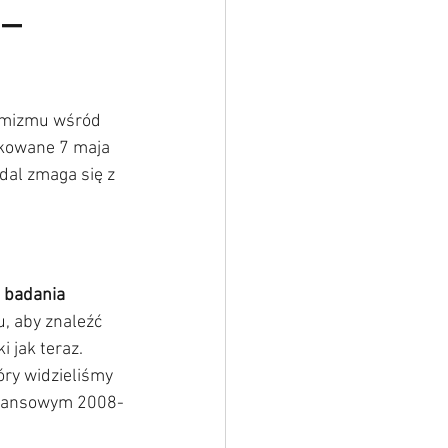
 –
ymizmu wśród 
ikowane 7 maja 
dal zmaga się z 
 
badania 
, aby znaleźć 
 jak teraz. 
óry widzieliśmy 
finansowym 2008-