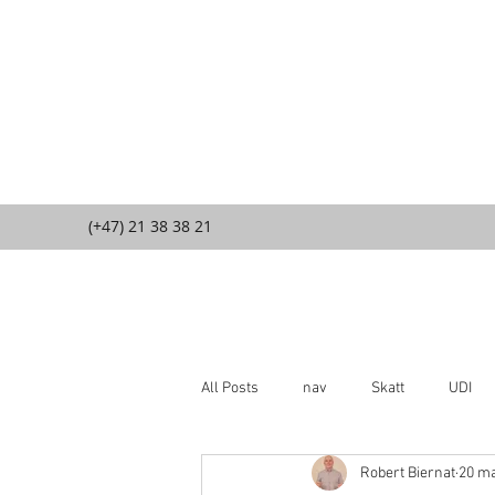
(+47) 21 38 38 21
All Posts
nav
Skatt
UDI
Robert Biernat
20 ma
Korzyści dla Ciebie
kryminalne