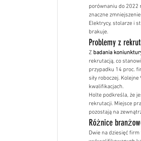
porównaniu do 2022 r
znaczne zmniejszenie
Elektrycy, stolarze i 
brakuje.
Problemy z rekru
Z 
badania koniunktur
rekrutacją, co stano
przypadku 14 proc. fi
siły roboczej. Kolejn
kwalifikacjach.
Holte podkreśla, że j
rekrutacji. Miejsce p
pozostają na zewnątrz
Różnice branżow
Dwie na dziesięć firm 