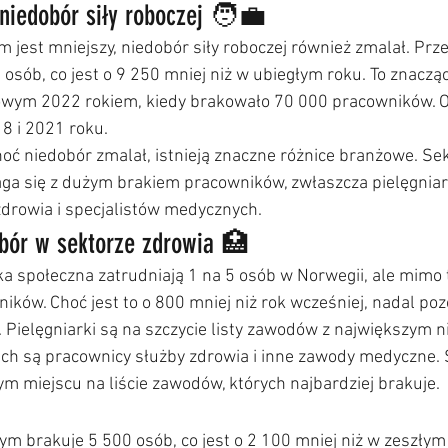
niedobór siły roboczej 🧑‍💼
 jest mniejszy, niedobór siły roboczej również zmalał. Prz
 osób, co jest o 9 250 mniej niż w ubiegłym roku. To znaczą
wym 2022 rokiem, kiedy brakowało 70 000 pracowników. O
18 i 2021 roku.
hoć niedobór zmalał, istnieją znaczne różnice branżowe. Sek
ga się z dużym brakiem pracowników, zwłaszcza pielęgniar
drowia i specjalistów medycznych.
bór w sektorze zdrowia 🏥
ka społeczna zatrudniają 1 na 5 osób w Norwegii, ale mimo 
ików. Choć jest to o 800 mniej niż rok wcześniej, nadal pozo
 Pielęgniarki są na szczycie listy zawodów z największym n
nich są pracownicy służby zdrowia i inne zawody medyczne. S
m miejscu na liście zawodów, których najbardziej brakuje.
 brakuje 5 500 osób, co jest o 2 100 mniej niż w zeszłym