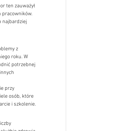
or ten zauważył 
h pracowników. 
 najbardziej 
oblemy z 
iego roku. W 
udnić potrzebnej 
innych 
e przy 
ele osób, które 
cie i szkolenie.
iczby 