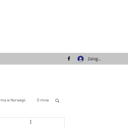
Zaloguj się
rma w Norwegii
O mnie