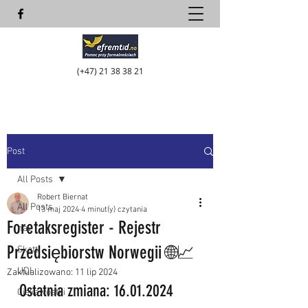
(+47)
21 38 38 21
Post
All Posts
Robert Biernat
All Posts
13 maj 2024
4 minut(y) czytania
Foretaksregister - Rejestr
nav
Przedsiębiorstw Norwegii 🌐📈
Skatt
UDI
Zaktualizowano:
11 lip 2024
Ostatnia zmiana: 16.01.2024
Ciekawostki