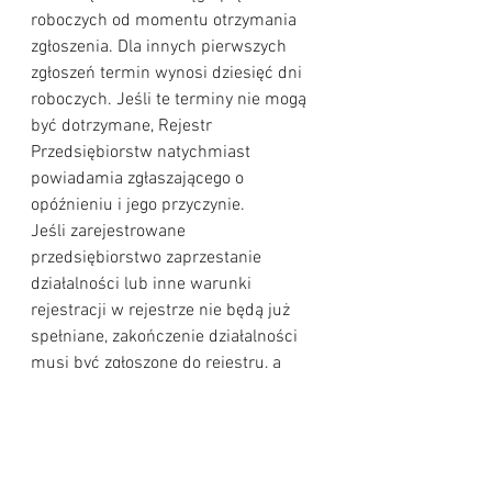
roboczych od momentu otrzymania 
zgłoszenia. Dla innych pierwszych 
zgłoszeń termin wynosi dziesięć dni 
roboczych. Jeśli te terminy nie mogą 
być dotrzymane, Rejestr 
Przedsiębiorstw natychmiast 
powiadamia zgłaszającego o 
opóźnieniu i jego przyczynie.
Jeśli zarejestrowane 
przedsiębiorstwo zaprzestanie 
działalności lub inne warunki 
rejestracji w rejestrze nie będą już 
spełniane, zakończenie działalności 
musi być zgłoszone do rejestru, a 
przedsiębiorstwo zostanie 
wykreślone. Zgłoszenie powinno 
zostać złożone bez nieuzasadnionej 
zwłoki. To samo dotyczy, jeśli nastąpią 