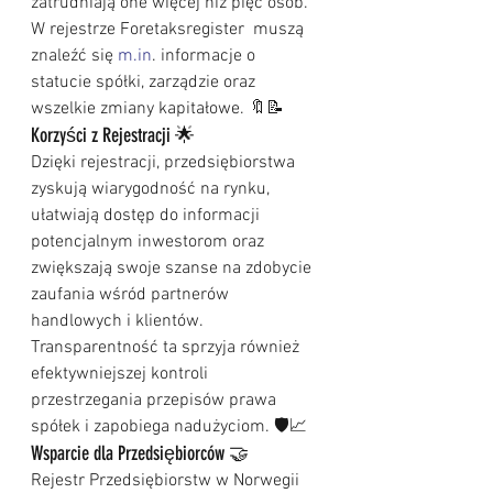
zatrudniają one więcej niż pięć osób. 
W rejestrze Foretaksregister  muszą 
znaleźć się 
m.in
. informacje o 
statucie spółki, zarządzie oraz 
wszelkie zmiany kapitałowe. 🔖📝
Korzyści z Rejestracji 🌟
Dzięki rejestracji, przedsiębiorstwa 
zyskują wiarygodność na rynku, 
ułatwiają dostęp do informacji 
potencjalnym inwestorom oraz 
zwiększają swoje szanse na zdobycie 
zaufania wśród partnerów 
handlowych i klientów. 
Transparentność ta sprzyja również 
efektywniejszej kontroli 
przestrzegania przepisów prawa 
spółek i zapobiega nadużyciom. 🛡️📈
Wsparcie dla Przedsiębiorców 🤝
Rejestr Przedsiębiorstw w Norwegii 