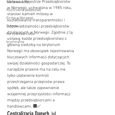
Ustawa o Rejestrze Przedsiębiorstw 
Warto wiedzieć
w Norwegii, uchwalona w 1985 roku, 
Rozliczenia podatkowe
stanowi kamień milowy w 
Firma w Norwegii
kształtowaniu transparentności i 
O mnie
odpowiedzialności przedsiębiorstw 
działających w Norwegii. Zgodnie z tą 
Korzyści dla Ciebie
ustawą, każde przedsiębiorstwo z 
kryminalne
główną siedzibą na terytorium 
Norwegii ma obowiązek rejestrowania 
kluczowych informacji dotyczących 
swojej działalności gospodarczej. To 
narzędzie prawne ma na celu nie 
tylko ułatwienie kontroli 
przestrzegania przepisów prawa 
spółek, ale także zapewnienie 
wzajemnej przejrzystości informacji 
między przedsiębiorcami a 
handlowcami. 🏢✅
Centralizacja Danych 📊 