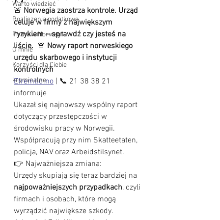
Warto wiedzieć
🚨 
Norwegia zaostrza kontrole. Urząd 
Rozliczenia podatkowe
celuje w firmy z największym 
ryzykiem – sprawdź czy jesteś na 
Firma w Norwegii
liście.  
🚨 
Nowy raport norweskiego 
O mnie
urzędu skarbowego i instytucji 
Korzyści dla Ciebie
kontrolnych
kryminalne
Efremtid.no
 | 📞 21 38 38 21  
informuje
Ukazał się najnowszy wspólny raport 
dotyczący przestępczości w 
środowisku pracy w Norwegii. 
Współpracują przy nim Skatteetaten, 
policja, NAV oraz Arbeidstilsynet.
👉 Najważniejsza zmiana:
Urzędy skupiają się teraz bardziej na 
najpoważniejszych przypadkach
, czyli 
firmach i osobach, które mogą 
wyrządzić największe szkody.