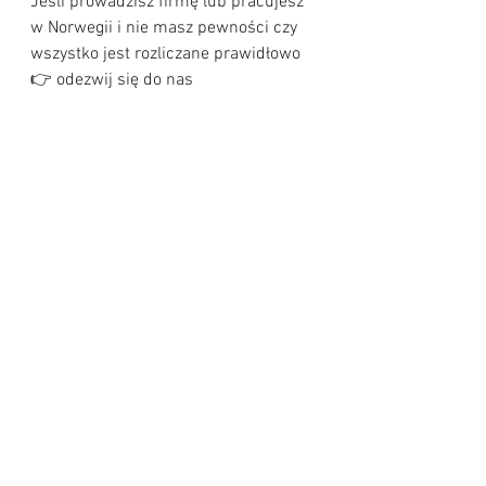
Jeśli prowadzisz firmę lub pracujesz 
w Norwegii i nie masz pewności czy 
wszystko jest rozliczane prawidłowo
👉 odezwij się do nas
Efremtid.no📞 21 38 38 21
Lepiej sprawdzić wcześniej niż 
tłumaczyć się po kontroli 👍
Efremtid.no
  21383821