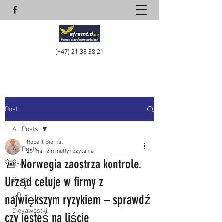
(+47)
21 38 38 21
Post
All Posts
Robert Biernat
All Posts
25 mar
2 minut(y) czytania
🚨 Norwegia zaostrza kontrole.
nav
Urząd celuje w firmy z
Skatt
UDI
największym ryzykiem – sprawdź
Ciekawostki
czy jesteś na liście