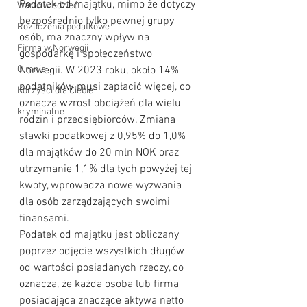
Podatek od majątku, mimo że dotyczy 
Warto wiedzieć
bezpośrednio tylko pewnej grupy 
Rozliczenia podatkowe
osób, ma znaczny wpływ na 
Firma w Norwegii
gospodarkę i społeczeństwo 
O mnie
Norwegii. W 2023 roku, około 14% 
podatników musi zapłacić więcej, co 
Korzyści dla Ciebie
oznacza wzrost obciążeń dla wielu 
kryminalne
rodzin i przedsiębiorców. Zmiana 
stawki podatkowej z 0,95% do 1,0% 
dla majątków do 20 mln NOK oraz 
utrzymanie 1,1% dla tych powyżej tej 
kwoty, wprowadza nowe wyzwania 
dla osób zarządzających swoimi 
finansami.
Podatek od majątku jest obliczany 
poprzez odjęcie wszystkich długów 
od wartości posiadanych rzeczy, co 
oznacza, że każda osoba lub firma 
posiadająca znaczące aktywa netto 