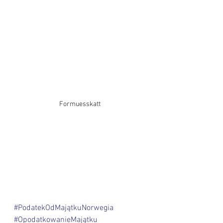
Formuesskatt
#PodatekOdMajątkuNorwegia
#OpodatkowanieMajątku