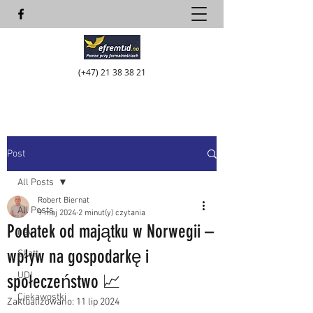
(+47)
21 38 38 21
Post
All Posts
Robert Biernat
All Posts
9 maj 2024
2 minut(y) czytania
Podatek od majątku w Norwegii –
nav
wpływ na gospodarkę i
Skatt
UDI
społeczeństwo 📈
Ciekawostki
Zaktualizowano:
11 lip 2024