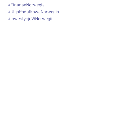
#FinanseNorwegia
#UlgaPodatkowaNorwegia
#InwestycjeWNorwegii
#MajątekNorwegia
#PodatekMajątkowy
#GospodarkaNorwegia
#Podatki2023Norwegia
#NieruchomościNorwegia
#AkcjeINwestycje
#ZmianyPodatkoweNorwegia
#PodatkowaSprawiedliwość
#EkonomiaNorwegii
#PodatekOdMajątku2023
#KapitałPracującyNorwegia
#FinanseOsobisteNorwegia
#BudżetPaństwaNorwegia
,
#InwestycjeZagraniczneNorwegia
,
#UlgiPodatkoweWNorwegii