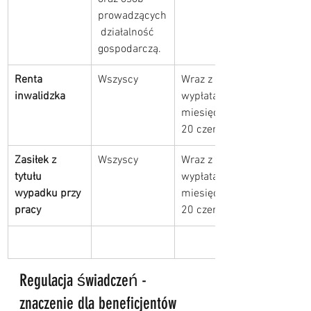
prowadzących
 działalność 
gospodarczą.
Renta 
Wszyscy
Wraz z 
inwalidzka
wypłatą 
miesięczną 
20 czerwca
Zasiłek z 
Wszyscy
Wraz z 
tytułu 
wypłatą 
wypadku przy 
miesięczną 
pracy
20 czerwca
Regulacja świadczeń - 
znaczenie dla beneficjentów