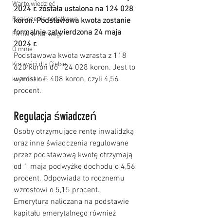
Warto wiedzieć
2024 r. została ustalona na 124 028 
Rozliczenia podatkowe
koron. Podstawowa kwota zostanie 
formalnie zatwierdzona 24 maja 
Firma w Norwegii
2024 r.
O mnie
Podstawowa kwota wzrasta z 118 
Korzyści dla Ciebie
620 koron do 124 028 koron. Jest to 
wzrost o 5 408 koron, czyli 4,56 
kryminalne
procent.
Regulacja świadczeń
Osoby otrzymujące rentę inwalidzką 
oraz inne świadczenia regulowane 
przez podstawową kwotę otrzymają 
od 1 maja podwyżkę dochodu o 4,56 
procent. Odpowiada to rocznemu 
wzrostowi o 5,15 procent.
Emerytura naliczana na podstawie 
kapitału emerytalnego również 