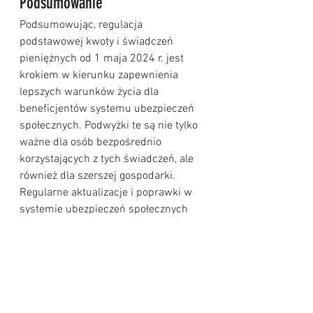
Podsumowanie
Podsumowując, regulacja 
podstawowej kwoty i świadczeń 
pieniężnych od 1 maja 2024 r. jest 
krokiem w kierunku zapewnienia 
lepszych warunków życia dla 
beneficjentów systemu ubezpieczeń 
społecznych. Podwyżki te są nie tylko 
ważne dla osób bezpośrednio 
korzystających z tych świadczeń, ale 
również dla szerszej gospodarki. 
Regularne aktualizacje i poprawki w 
systemie ubezpieczeń społecznych 
są kluczowe dla utrzymania jego 
skuteczności i adekwatności w 
zmieniających się warunkach 
społeczno-ekonomicznych.
👩‍💼👨‍💼 Dla wielu beneficjentów, 
każda podwyżka świadczeń jest 