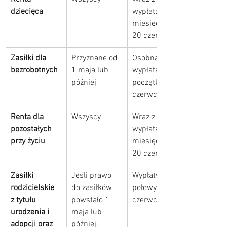
dziecięca
wypłatą 
miesięczną 
20 czerwca
Zasiłki dla 
Przyznane od 
Osobna 
bezrobotnych
1 maja lub 
wypłata na 
później
początku 
czerwca
Renta dla 
Wszyscy
Wraz z 
pozostałych 
wypłatą 
przy życiu
miesięczną 
20 czerwca
Zasiłki 
Jeśli prawo 
Wypłaty od 
rodzicielskie 
do zasiłków 
połowy 
z tytułu 
powstało 1 
czerwca
urodzenia i 
maja lub 
adopcji oraz 
później. 