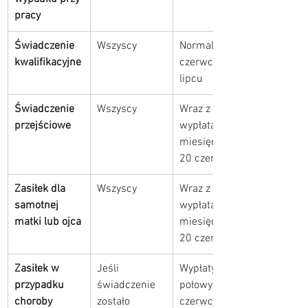
pracy
Świadczenie 
Wszyscy
Normalnie w 
kwalifikacyjne
czerwcu lub 
lipcu
Świadczenie 
Wszyscy
Wraz z 
przejściowe
wypłatą 
miesięczną 
20 czerwca
Zasiłek dla 
Wszyscy
Wraz z 
samotnej 
wypłatą 
matki lub ojca
miesięczną 
20 czerwca
Zasiłek w 
Jeśli 
Wypłaty od 
przypadku 
świadczenie 
połowy 
choroby 
zostało 
czerwca