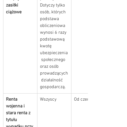
zasiłki 
Dotyczy tylko 
ciążowe
osób, których 
podstawa 
obliczeniowa 
wynosi 6 razy 
podstawową 
kwotę 
ubezpieczenia
 społecznego 
oraz osób 
prowadzących
 działalność 
gospodarczą.
Renta 
Wszyscy
Od czerwca
wojenna i 
stara renta z 
tytułu 
wypadku przy 