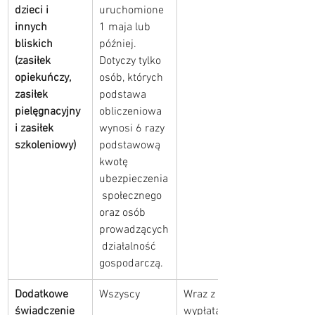
dzieci i 
uruchomione 
innych 
1 maja lub 
bliskich 
później. 
(zasiłek 
Dotyczy tylko 
opiekuńczy, 
osób, których 
zasiłek 
podstawa 
pielęgnacyjny 
obliczeniowa 
i zasiłek 
wynosi 6 razy 
szkoleniowy)
podstawową 
kwotę 
ubezpieczenia
 społecznego 
oraz osób 
prowadzących
 działalność 
gospodarczą.
Dodatkowe 
Wszyscy
Wraz z 
świadczenie
wypłatą 