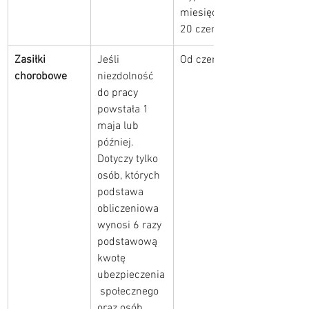
miesięczną 
20 czerwca
Zasiłki 
Jeśli 
Od czerwca
chorobowe
niezdolność 
do pracy 
powstała 1 
maja lub 
później. 
Dotyczy tylko 
osób, których 
podstawa 
obliczeniowa 
wynosi 6 razy 
podstawową 
kwotę 
ubezpieczenia
 społecznego 
oraz osób 