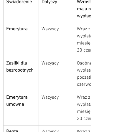
Świadczenie
Dotyczy
Wzrost od 1 
maja zostanie 
wypłacony
Emerytura
Wszyscy
Wraz z 
wypłatą 
miesięczną 
20 czerwca
Zasiłki dla 
Wszyscy
Osobna 
bezrobotnych
wypłata na 
początku 
czerwca
Emerytura 
Wszyscy
Wraz z 
umowna
wypłatą 
miesięczną 
20 czerwca
Renta 
Wszyscy
Wraz z 