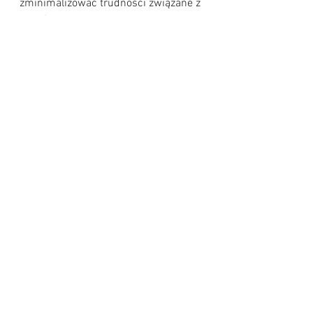
zminimalizować trudności związane z 
podróżą w tym okresie.
Źródła
Politi.no
Oslo Airport Official Website
Unio.no
Akademikerne.no