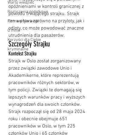
Warto wiedzieć
opóźnieniami w kontroli granicznej z 
Rozliczenia podatkowe
powodu trwającego strajku. Strajk 
ten wpływa zarówno na przyloty, jak i 
Firma w Norwegii
odloty, co może powodować znaczne 
O mnie
utrudnienia dla pasażerów.
Korzyści dla Ciebie
Szczegóły Strajku
kryminalne
Kontekst Strajku
Strajk w Oslo został zorganizowany 
przez związki zawodowe Unio i 
Akademikerne, które reprezentują 
pracowników różnych sektorów, w 
tym policji. Związki te domagają się 
lepszych warunków pracy i wyższych 
wynagrodzeń dla swoich członków. 
Strajk rozpoczął się od 28 maja 2024 
roku i obecnie obejmuje 651 
pracowników w Oslo, w tym 225 
członków Unio i 65 członków 