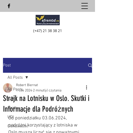
(+47)
21 38 38 21
Post
All Posts
Robert Biernat
All Posts
1 cze 2024
2 minut(y) czytania
Strajk na Lotnisku w Oslo. Skutki i
nav
Informacje dla Podróżnych
Skatt
UDI
Od poniedziałku 03.06.2024, 
podróżni korzystający z lotniska w 
Ciekawostki
Oslo muszą liczyć się z poważnymi 