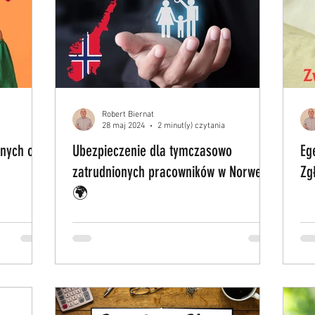
Robert Biernat
28 maj 2024
2 minut(y) czytania
nych od 1
Ubezpieczenie dla tymczasowo
Eg
zatrudnionych pracowników w Norwegii
Zg
🌍