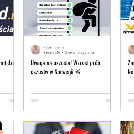
Robert Biernat
9 maj 2024
2 minut(y) czytania
mtid.no
Uwaga na oszusta! Wzrost prób
Zm
oszustw w Norwegii 🚨
No