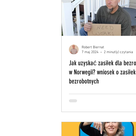
Robert Biernat
7 maj 2024
2 minut(y) czytania
Jak uzyskać zasiłek dla bezr
w Norwegii? wniosek o zasiłek
bezrobotnych