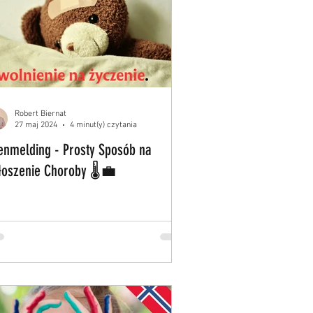
Robert Biernat
27 maj 2024
4 minut(y) czytania
enmelding - Prosty Sposób na
łoszenie Choroby 🌡️💼