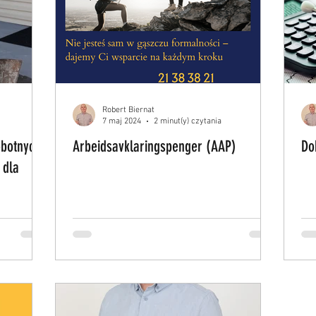
Robert Biernat
7 maj 2024
2 minut(y) czytania
obotnych
Arbeidsavklaringspenger (AAP)
Do
 dla