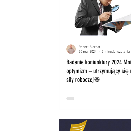
Robert Biernat
20 maj 2024
3 minut(y) czytania
Badanie koniunktury 2024 Mni
optymizm – utrzymujący się 
siły roboczej 🌐