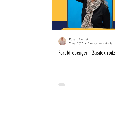
Robert Biernat
7 maj 2024
2 minut(y) czytania
Foreldrepenger - Zasiłek rodzi