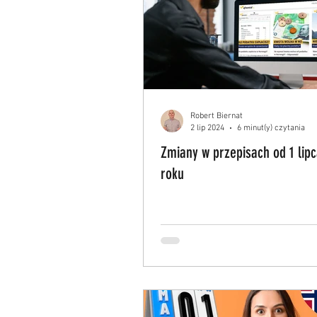
Robert Biernat
2 lip 2024
6 minut(y) czytania
Zmiany w przepisach od 1 lip
roku