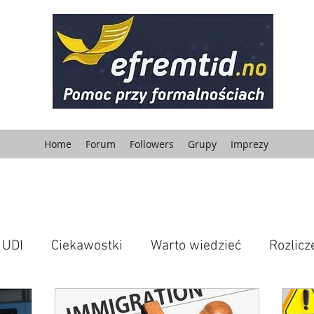
Home
Forum
Followers
Grupy
Imprezy
UDI
Ciekawostki
Warto wiedzieć
Rozlic
nie
Korzyści dla Ciebie
kryminalne