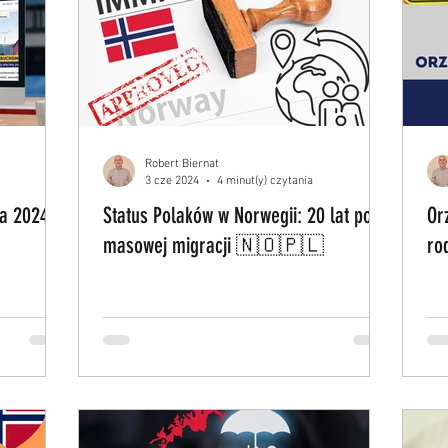
Robert Biernat
3 cze 2024
4 minut(y) czytania
ca 2024
Status Polaków w Norwegii: 20 lat po
Or
masowej migracji 🇳🇴🇵🇱
ro