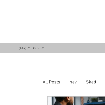
(+47) 21 38 38 21
All Posts
nav
Skatt
Firma w Norwegii
O m