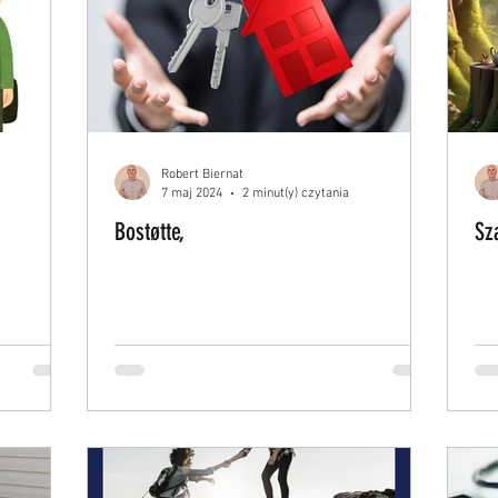
Robert Biernat
7 maj 2024
2 minut(y) czytania
Bostøtte,
Sz