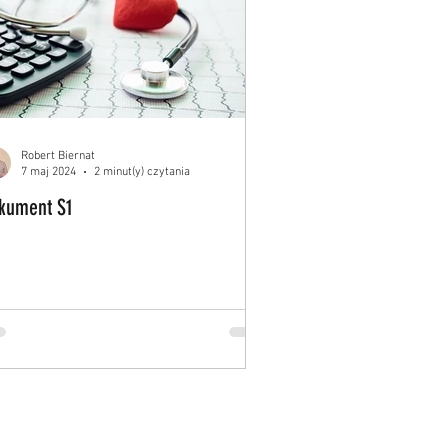
Robert Biernat
7 maj 2024
2 minut(y) czytania
kument S1