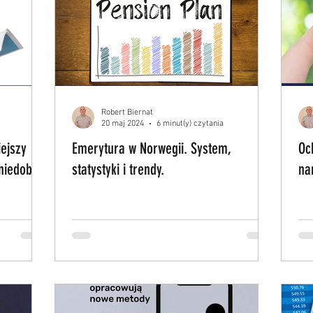
Robert Biernat
20 maj 2024
6 minut(y) czytania
ejszy
Emerytura w Norwegii. System,
Oc
niedobór
statystyki i trendy.
na