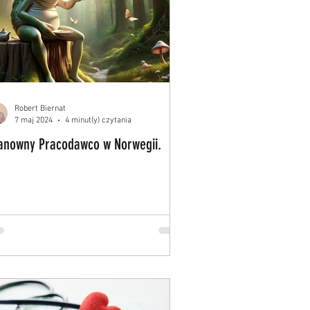
Robert Biernat
7 maj 2024
4 minut(y) czytania
anowny Pracodawco w Norwegii.