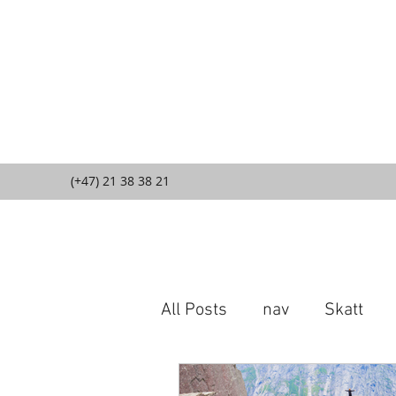
(+47) 21 38 38 21
All Posts
nav
Skatt
Firma w Norwegii
O m