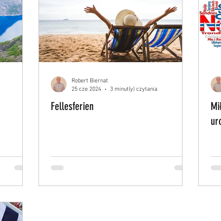
Robert Biernat
25 cze 2024
3 minut(y) czytania
Fellesferien
Mi
ur