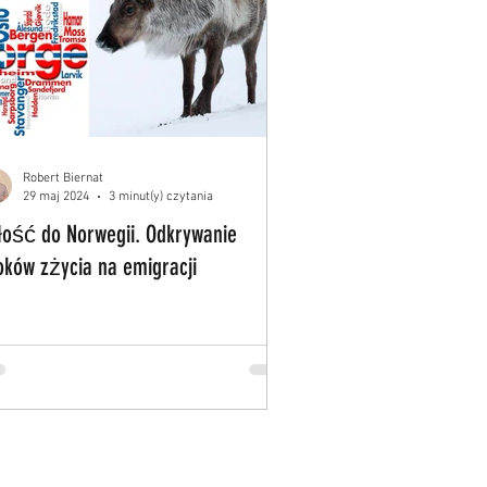
Robert Biernat
29 maj 2024
3 minut(y) czytania
łość do Norwegii. Odkrywanie
oków zżycia na emigracji