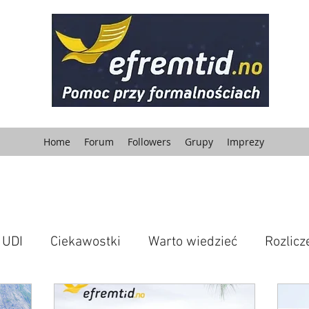
Home
Forum
Followers
Grupy
Imprezy
UDI
Ciekawostki
Warto wiedzieć
Rozlic
nie
Korzyści dla Ciebie
kryminalne