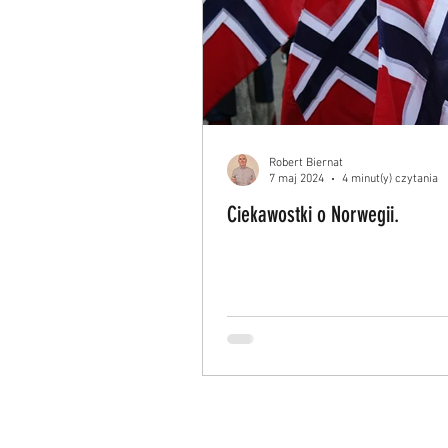
Robert Biernat
7 maj 2024
4 minut(y) czytania
Ciekawostki o Norwegii.