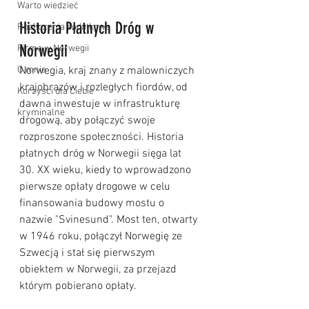
Warto wiedzieć
Historia Płatnych Dróg w 
Rozliczenia podatkowe
Norwegii
Firma w Norwegii
O mnie
Norwegia, kraj znany z malowniczych 
krajobrazów i rozległych fiordów, od 
Korzyści dla Ciebie
dawna inwestuje w infrastrukturę 
kryminalne
drogową, aby połączyć swoje 
rozproszone społeczności. Historia 
płatnych dróg w Norwegii sięga lat 
30. XX wieku, kiedy to wprowadzono 
pierwsze opłaty drogowe w celu 
finansowania budowy mostu o 
nazwie "Svinesund". Most ten, otwarty 
w 1946 roku, połączył Norwegię ze 
Szwecją i stał się pierwszym 
obiektem w Norwegii, za przejazd 
którym pobierano opłaty.