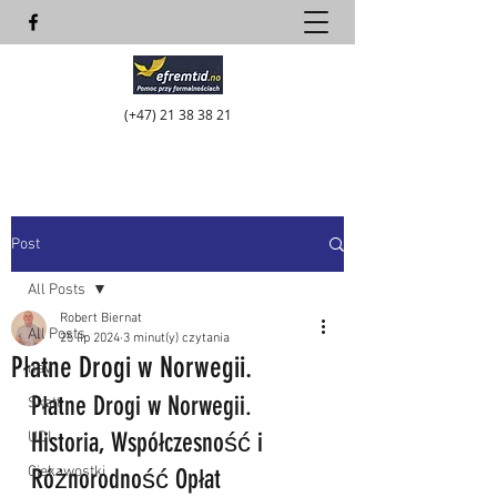
(+47)
21 38 38 21
Post
All Posts
Robert Biernat
All Posts
25 lip 2024
3 minut(y) czytania
Płatne Drogi w Norwegii.
nav
Płatne Drogi w Norwegii. 
Skatt
Historia, Współczesność i 
UDI
Ciekawostki
Różnorodność Opłat