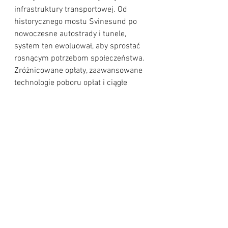
infrastruktury transportowej. Od 
historycznego mostu Svinesund po 
nowoczesne autostrady i tunele, 
system ten ewoluował, aby sprostać 
rosnącym potrzebom społeczeństwa. 
Zróżnicowane opłaty, zaawansowane 
technologie poboru opłat i ciągłe 
inwestycje w infrastrukturę 
sprawiają, że Norwegia jest wzorem 
do naśladowania w dziedzinie 
zarządzania drogami płatnymi.
🌟 
eFremtid AS to firma działająca na 
terenie całej Norwegii, pomagająca 
Polakom w różnych aspektach życia. 
Dla eFremtid AS nie ma spraw 
niemożliwych. Masz problem, a może 
tylko pytanie? Skontaktuj się z 
nami
www.Efremtid.no
 , lub pod numerem 