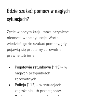
Gdzie szukać pomocy w nagłych 
sytuacjach?
Życie w obcym kraju może przynieść 
nieoczekiwane sytuacje. Warto 
wiedzieć, gdzie szukać pomocy, gdy 
pojawią się problemy zdrowotne, 
prawne lub inne.
Pogotowie ratunkowe (113)
 – w 
nagłych przypadkach 
zdrowotnych.
Policja (112)
 – w sytuacjach 
zagrożenia lub przestępstw.
Centra pomocy społecznej
 – 
oferują wsparcie dla osób w 
trudnej sytuacji życiowej.