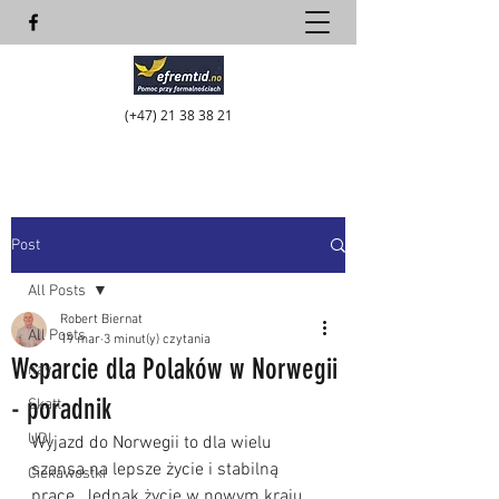
(+47)
21 38 38 21
Post
All Posts
Robert Biernat
All Posts
19 mar
3 minut(y) czytania
Wsparcie dla Polaków w Norwegii
nav
- poradnik
Skatt
UDI
Wyjazd do Norwegii to dla wielu 
szansa na lepsze życie i stabilną 
Ciekawostki
pracę. Jednak życie w nowym kraju 