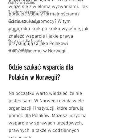
Warto wiedzieć
wiąże się z wieloma wyzwaniami. Jak 
Rozliczenia podatkowe
poradzić sobie z formalnościami? 
Gdzie szukać pomocy? W tym 
Firma w Norwegii
poradniku krok po kroku wyjaśnię, jak 
O mnie
znaleźć wsparcie i jakie prawa 
Korzyści dla Ciebie
przysługują Ci jako Polakowi 
kryminalne
mieszkającemu w Norwegii.
Gdzie szukać wsparcia dla 
Polaków w Norwegii?
Na początku warto wiedzieć, że nie 
jesteś sam. W Norwegii działa wiele 
organizacji i instytucji, które oferują 
pomoc dla Polaków. Możesz liczyć na 
wsparcie w sprawach urzędowych, 
prawnych, a także w codziennych 