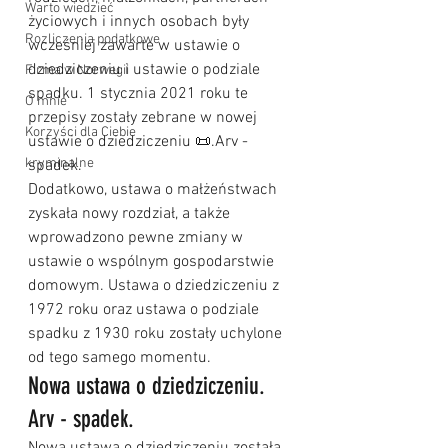
Warto wiedzieć
życiowych i innych osobach były 
Rozliczenia podatkowe
wcześniej zawarte w ustawie o 
dziedziczeniu i ustawie o podziale 
Firma w Norwegii
spadku. 1 stycznia 2021 roku te 
O mnie
przepisy zostały zebrane w nowej 
Korzyści dla Ciebie
ustawie o dziedziczeniu 📜.Arv - 
kryminalne
spadek.
Dodatkowo, ustawa o małżeństwach 
zyskała nowy rozdział, a także 
wprowadzono pewne zmiany w 
ustawie o wspólnym gospodarstwie 
domowym. Ustawa o dziedziczeniu z 
1972 roku oraz ustawa o podziale 
spadku z 1930 roku zostały uchylone 
od tego samego momentu.
Nowa ustawa o dziedziczeniu. 
Arv - spadek.