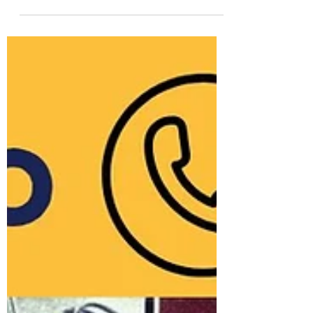
Robert Biernat
10 gru 2024
3 minut(y) czytania
Świąteczne Prezenty dla Pracowników
w Norwegii