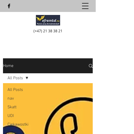
(+47)
21 38 38 21
Home
All Posts
All Posts
nav
Skatt
UDI
Ciekawostki
Warto