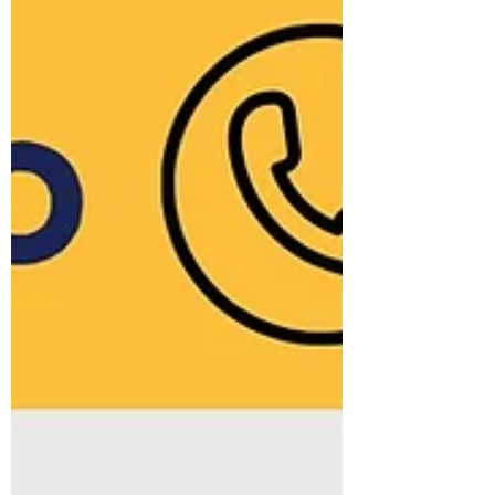
Robert Biernat
2 gru 2024
3 minut(y) czytania
Stop narkotykom