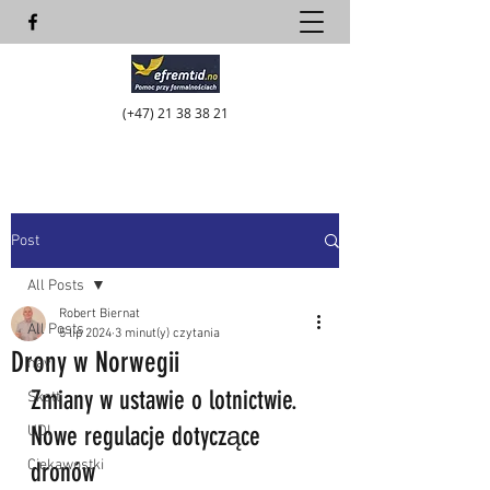
(+47)
21 38 38 21
Post
All Posts
Robert Biernat
All Posts
5 lip 2024
3 minut(y) czytania
Drony w Norwegii
nav
Zmiany w ustawie o lotnictwie. 
Skatt
Nowe regulacje dotyczące 
UDI
Ciekawostki
dronów