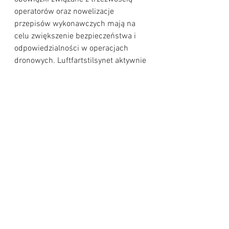
operatorów oraz nowelizacje 
przepisów wykonawczych mają na 
celu zwiększenie bezpieczeństwa i 
odpowiedzialności w operacjach 
dronowych. Luftfartstilsynet aktywnie 
współpracuje z operatorami dronów, 
aby zapewnić płynne wdrożenie 
nowych regulacji. Dzięki wsparciu 
Efremtid.no
, Polacy mieszkający w 
Norwegii mogą liczyć na pomoc w 
zrozumieniu i dostosowaniu się do 
tych zmian. 🛫📜