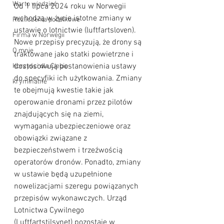
Warto wiedzieć
Od 1 lipca 2024 roku w Norwegii 
wchodzą w życie istotne zmiany w 
Rozliczenia podatkowe
ustawie o lotnictwie (luftfartsloven). 
Firma w Norwegii
Nowe przepisy precyzują, że drony są 
O mnie
traktowane jako statki powietrzne i 
dostosowują postanowienia ustawy 
Korzyści dla Ciebie
do specyfiki ich użytkowania. Zmiany 
kryminalne
te obejmują kwestie takie jak 
operowanie dronami przez pilotów 
znajdujących się na ziemi, 
wymagania ubezpieczeniowe oraz 
obowiązki związane z 
bezpieczeństwem i trzeźwością 
operatorów dronów. Ponadto, zmiany 
w ustawie będą uzupełnione 
nowelizacjami szeregu powiązanych 
przepisów wykonawczych. Urząd 
Lotnictwa Cywilnego 
(Luftfartstilsynet) pozostaje w 