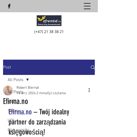
(+47)
21 38 38 21
Post
All Posts
Robert Biernat
All Posts
14 wrz 2024
2 minut(y) czytania
Efirma.no
nav
Efirma.no
 – Twój idealny 
Skatt
partner do zarządzania 
UDI
Ciekawostki
księgowością!