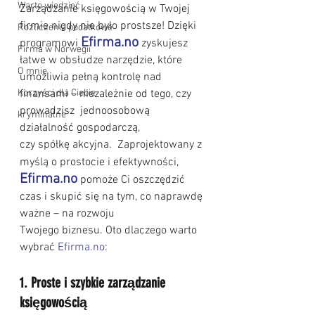
Warto wiedzieć
Zarządzanie księgowością w Twojej 
firmie nigdy nie było prostsze! Dzięki 
Rozliczenia podatkowe
Efirma.no
programowi 
 zyskujesz 
Firma w Norwegii
łatwe w obsłudze narzędzie, które 
O mnie
umożliwia pełną kontrolę nad 
Korzyści dla Ciebie
finansami – niezależnie od tego, czy 
prowadzisz  jednoosobową 
kryminalne
działalność gospodarczą,
czy spółkę akcyjna.  Zaprojektowany z 
myślą o prostocie i efektywności,
Efirma.no
 pomoże Ci oszczędzić 
czas i skupić się na tym, co naprawdę 
ważne – na rozwoju 
Twojego biznesu. Oto dlaczego warto 
wybrać 
Efirma.no
:
1. Proste i szybkie zarządzanie 
księgowością