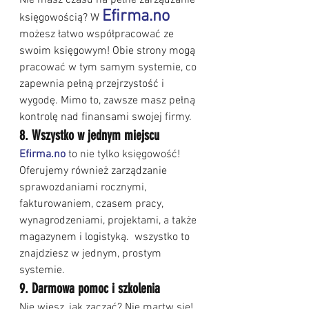
Nie masz czasu na pełne zarządzanie 
Efirma.no
księgowością? W 
możesz łatwo współpracować ze 
swoim księgowym! Obie strony mogą 
pracować w tym samym systemie, co 
zapewnia pełną przejrzystość i 
wygodę. Mimo to, zawsze masz pełną 
kontrolę nad finansami swojej firmy.
8. Wszystko w jednym miejscu
Efirma.no
 to nie tylko księgowość! 
Oferujemy również zarządzanie 
sprawozdaniami rocznymi, 
fakturowaniem, czasem pracy, 
wynagrodzeniami, projektami, a także 
magazynem i logistyką.  wszystko to 
znajdziesz w jednym, prostym 
systemie.
9. Darmowa pomoc i szkolenia
Nie wiesz, jak zacząć? Nie martw się! 