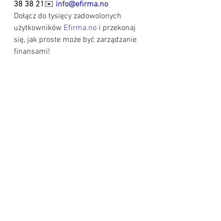
38 38 21
✉️ 
info@efirma.no
Dołącz do tysięcy zadowolonych 
użytkowników 
Efirma.no
 i przekonaj 
się, jak proste może być zarządzanie 
finansami!
program księgowy w Norwegii