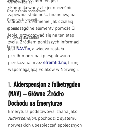
Norwegii. System ten jest 
Warto wiedzieć
skomplikowany, ale jednocześnie 
Rozliczenia podatkowe
zapewnia stabilność finansową na 
Firma w Norwegii
starość. Zrozumienie, jak działają 
poszczególne elementy, pomoże Ci 
O mnie
lepiej przygotować się na ten etap 
Korzyści dla Ciebie
życia. Źródłem poniższych informacji 
kryminalne
jest 
NAV.no
, a wiedza została 
przetłumaczona i przygotowana 
przekazana przez 
efremtid.no
, firmę 
wspomagającą Polaków w Norwegii.
1. 
Alderspensjon z folketrygden 
(NAV) – Główne Źródło 
Dochodu na Emeryturze
Emerytura podstawowa, znana jako 
Alderspensjon
, pochodzi z systemu 
norweskich ubezpieczeń społecznych 